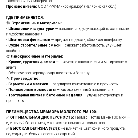
лакокрасочных материалов.
Производитель:
ООО "РИФ-Микромрамор" (Челябинская обл.)
ГДЕ ПРИМЕНЯЕТСЯ:
🏗️
Строительные материалы:
•
Шпаклевки и штукатурки
— наполнитель, улучшающий пластичность
и удобство нанесения
•
Шпатлевки финишные
— придает гладкость, облегчает шлифовку
•
Сухие строительные смеси
— снижает себестоимость, улучшает
свойства
🎨
Лакокрасочные материалы:
•
Краски, грунтовки, эмали
— в качестве наполнителя и матирующего
агента
• Обеспечивает хорошую укрывистость и белизну
🔨
Производство:
•
Герметики и мастики
— регулирует консистенцию и прочность
•
Полимерные композиты
— как экономичный наполнитель
•
Тротуарная плитка и бетонные изделия
— улучшает структуру и
прочность
ПРЕИМУЩЕСТВА МРАМОРА МОЛОТОГО РМ 100:
✅
ОПТИМАЛЬНАЯ ДИСПЕРСНОСТЬ:
Размер частиц менее 100 мкм —
идеальный баланс между тонкостью помола и стоимостью
✅
ВЫСОКАЯ БЕЛИЗНА (92%):
Не влияет на цвет конечного продукта,
подходит для белых и светлых покрытий