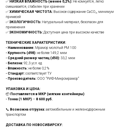
✅
НИЗКАЯ ВЛАЖНОСТЬ (менее 0,2%):
Не комкуется, легко
смешивается, стабилен при хранении
✅
ХИМИЧЕСКАЯ ЧИСТОТА:
Высокое содержание CaCO₃, минимум
примесей
✅
ЭКОЛОГИЧНОСТЬ:
Натуральный материал, безопасен для
применения
✅
ЭКОНОМИЧНОСТЬ:
Доступная цена при высоком качестве
ТЕХНИЧЕСКИЕ ХАРАКТЕРИСТИКИ:
•
Наименование:
Мрамор молотый РМ 100
•
Крупность (d98):
не более 149,2 мкм
•
Средний размер частиц (d50):
33,2 мкм
•
Белизна:
92,3 усл. ед.
•
Влажность:
не более 0,2%
•
Стандарт:
соответствует ТУ
•
Производитель:
ООО "РИФ-Микромрамор"
УПАКОВКА И ЦЕНА:
📦
Поставляется в МКР (мягкие контейнеры)
•
Тонна (1 МКР)
—
8 600 руб.
📞
Возможна отгрузка:
автомобильным и железнодорожным
транспортом
ДОСТАВКА ПО НОВОСИБИРСКУ: