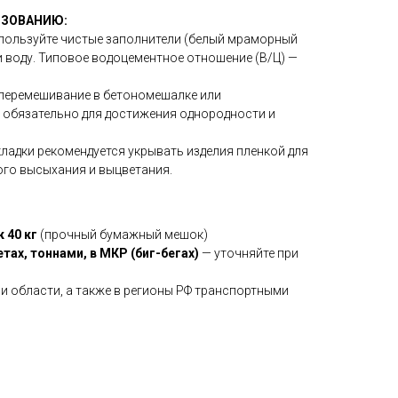
ЬЗОВАНИЮ:
ользуйте чистые заполнители (белый мраморный
и воду. Типовое водоцементное отношение (В/Ц) —
перемешивание в бетономешалке или
 обязательно для достижения однородности и
ладки рекомендуется укрывать изделия пленкой для
го высыхания и выцветания.
 40 кг
(прочный бумажный мешок)
етах, тоннами, в МКР (биг-бегах)
— уточняйте при
и области, а также в регионы РФ транспортными