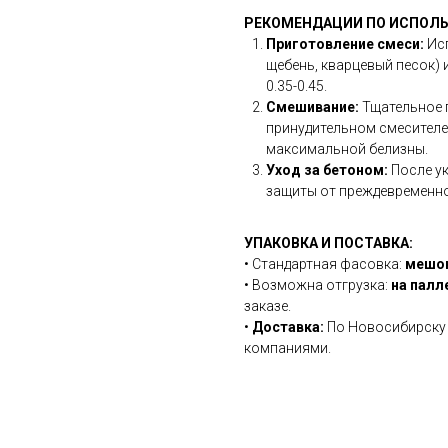
РЕКОМЕНДАЦИИ ПО ИСПОЛ
Приготовление смеси:
Исп
щебень, кварцевый песок) 
0.35-0.45.
Смешивание:
Тщательное 
принудительном смесителе
максимальной белизны.
Уход за бетоном:
После ук
защиты от преждевременно
УПАКОВКА И ПОСТАВКА:
• Стандартная фасовка:
мешок
• Возможна отгрузка:
на палл
заказе.
•
Доставка:
По Новосибирску 
компаниями.