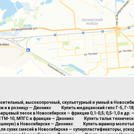
роительный, высокопрочный, скульптурный и умный в Новосиб
м и в розницу — Дионикс
Купить медицинский гипс Г-5, Г-1
варцевый песок в Новосибирске — фракции 0,1-0,5; 0,5-1,0 и др. 
СТМ-10, МПГС и фракции — Дионикс
Купить тальк техничес
ашеную) в Новосибирске — Дионикс
Купить мрамор молотый 
для сухих смесей в Новосибирске — суперпластификаторы, уско