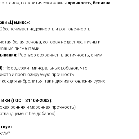
 составов, где критически важны
прочность, белизна
ки «Цемикс»:
Обеспечивает надежность и долговечность
истая белая основа, которая не дает желтизны и
ивания пигментами.
тывания:
Раствор сохраняет пластичность, с ним
):
Не содержит минеральных добавок, что
ойств и прогнозируемую прочность.
 как для вибролитья, так и для изготовления сухих
КИ (ГОСТ 31108-2003):
окая ранняя и марочная прочность)
ртландцемент без добавок)
ствует
кг/м³