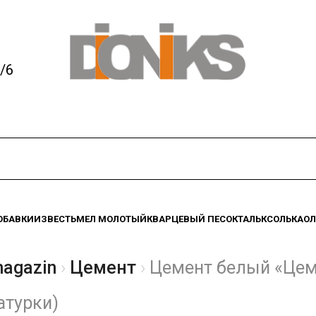
/6
ОБАВКИ
ИЗВЕСТЬ
МЕЛ МОЛОТЫЙ
КВАРЦЕВЫЙ ПЕСОК
ТАЛЬК
СОЛЬ
КАО
magazin
Цемент
Цемент белый «Цем
атурки)