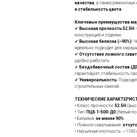
качества
, а также ремонтных
и стабильность цвета
.
Ключевые преимущества мар
✔
Высокая прочность 52.5Н:
конструкций и отделки.
✔
Высокая белизна (~90%):
Ч
идеально подходит для окраш
✔
Отсутствие ложного схва
удобно работать.
✔
Бездобавочный состав (Д0
гарантирует стабильность св
✔
Универсальность:
Подходит
строительных смесей.
ТЕХНИЧЕСКИЕ ХАРАКТЕРИСТИ
• Класс прочности:
52.5Н
(выс
• Тип:
ПЦБ 1-500-Д0
(белый по
• Белизна:
не менее 90%
• Ложное схватывание:
отсут
• Насыпная плотность: ~1100 