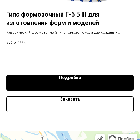
Гипс формовочный Г-6 Б III для
Г
изготовления форм и моделей
д
Классический формовочный гипс тонкого помола для создания
Сов
,
литейных моделей, мастер-форм в керамике, скульптуре и
мод
550
р.
60
/
25 kg
художественных работах. Мешок 25 кг. Производитель: Самарский
Меш
е
гипсовый комбинат.
Вес
Состав: высокопрочный гипс, наполнители, цемент, модифицирующие
добавки.
Подробно
Заказать