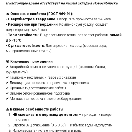
В настоящее время отсутствует на нашем складе в Новосибирске.
🔥 Основные свойства (ГОСТ 969-91):
•
Сверхбыстрое твердение:
Набор 70% прочности за 24 часа.
•
Расширение при твердении:
Компенсирует усадку, создает
водонепроницаемый шов.
•
Термостойкость:
Выделяет много тепла, позволяет работать
зимой
до -15°C
.
•
Сульфатостойкость:
Для агрессивных сред (морская вода,
минерализованные грунты).
🎯 Ключевые применения:
✔ Аварийный ремонт несущих конструкций (колонны, балки,
фундаменты)
✔ Тампонаж нефтяных и газовых скважин
✔ Ликвидация протечек в подземных сооружениях
✔ Срочные гидротехнические работы
✔ Зимнее бетонирование без подогрева
✔ Монтаж и анкеровка тяжелого оборудования
⚠️ Важные особенности работы:
НЕ смешивать с портландцементом
— приводит к потере
прочности.
Строгое В/Ц отношение (0.3-0.35) — избыток воды недопустим.
Использовать чистые инструменты и воду.