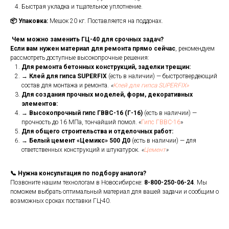
Быстрая укладка и тщательное уплотнение.
📦 Упаковка:
Мешок 20 кг. Поставляется на поддонах.
Чем можно заменить ГЦ-40 для срочных задач?
Если вам нужен материал для ремонта прямо сейчас
, рекомендуем
рассмотреть доступные высокопрочные решения:
Для ремонта бетонных конструкций, заделки трещин:
→
Клей для гипса SUPERFIX
(есть в наличии) — быстротвердеющий
состав для монтажа и ремонта.
«
Клей для гипса SUPERFIX»
Для создания прочных моделей, форм, декоративных
элементов:
→
Высокопрочный гипс ГВВС-16 (Г-16)
(есть в наличии) —
прочность до 16 МПа, тончайший помол. «
Гипс ГВВС-16
»
Для общего строительства и отделочных работ:
→
Белый цемент «Цемикс» 500 Д0
(есть в наличии) — для
ответственных конструкций и штукатурок.
«
Цемент
»
📞 Нужна консультация по подбору аналога?
Позвоните нашим технологам в Новосибирске:
8-800-250-06-24
. Мы
поможем выбрать оптимальный материал для вашей задачи и сообщим о
возможных сроках поставки ГЦ-40.