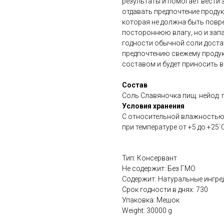
результаты и помогает вести 
отдавать предпочтение проду
которая не должна быть повре
постороннюю влагу, но и запа
годности обычной соли достат
предпочтению свежему продук
составом и будет приносить 
Состав
Соль Славяночка пищ. нейод. п
Условия хранения
С относительной влажностью в
при температуре от +5 до +25`
Тип: Консервант
Не содержит: Без ГМО
Содержит: Натуральные ингре
Срок годности в днях: 730
Упаковка: Мешок
Weight: 30000 g