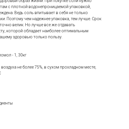
здоровый образ жизни. При покупке соли нужно
ктам с плотной водонепроницаемой упаковкой,
ждена. Ведь соль впитывает в себя не только
хи. Поэтому чем надежнее упаковка, тем лучше. Срок
очно велик. Но лучше все же отдавать
ту, которой обладает наиболее оптимальным
вашему здоровью только пользу.
омол - 1, 30кг
оздуха не более 75%, в сухом прохладном месте,
C
диенты