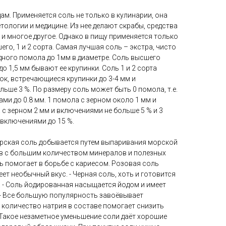
ам. Применяется соль не только в кулинарии, она
тологии и медицине. Из нее делают скрабы, средства
и и многое другое. Однако в пищу применяется только
го, 1 и 2 сорта. Самая лучшая соль – экстра, чисто
дного помола до 1мм в диаметре. Соль высшего
до 1,5 мм бывают ее крупинки. Соль 1 и 2 сорта
к, встречающиеся крупинки до 3-4 мм и
ьше 3 %. По размеру соль может быть 0 помола, т.е.
ми до 0.8 мм. 1 помола с зерном около 1 мм и
 с зерном 2 мм и включениями не больше 5 % и 3
 включениями до 15 %.
орская соль добывается путем выпаривания морской
в с большим количеством минералов и полезных
ь помогает в борьбе с кариесом. Розовая соль
ет необычный вкус. - Черная соль, хоть и готовится
. - Соль йодированная насыщается йодом и имеет
 - Все большую популярность завоёвывает
 количество натрия в составе помогает снизить
. Такое незаметное уменьшение соли даёт хорошие