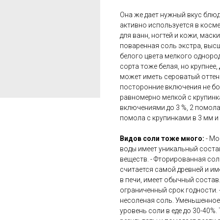
Она же дает нужный вкус блюд
активно используется в косме
для ванн, ногтей и кожи, маск
поваренная соль экстра, высше
белого цвета мелкого одноро
сорта тоже белая, но крупнее, 
может иметь сероватый оттено
посторонние включения не бол
равномерно мелкой с крупинка
включениями до 3 %, 2 помола
помола с крупинками в 3 мм и
Видов соли тоже много:
- М
воды имеет уникальный соста
веществ. - Фторированная сол
считается самой древней и име
в печи, имеет обычный состав
ограниченный срок годности.
несоленая соль. Уменьшенное
уровень соли в еде до 30-40%