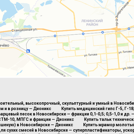
роительный, высокопрочный, скульптурный и умный в Новосиб
м и в розницу — Дионикс
Купить медицинский гипс Г-5, Г-1
варцевый песок в Новосибирске — фракции 0,1-0,5; 0,5-1,0 и др. 
СТМ-10, МПГС и фракции — Дионикс
Купить тальк техничес
ашеную) в Новосибирске — Дионикс
Купить мрамор молотый 
для сухих смесей в Новосибирске — суперпластификаторы, уско