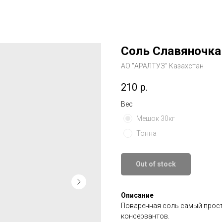
Соль Славяночка 
АО "АРАЛТУЗ" Казахстан
210
р.
Вес
Мешок 30кг
Тонна
Out of stock
Описание
Поваренная соль самый просто
консервантов.