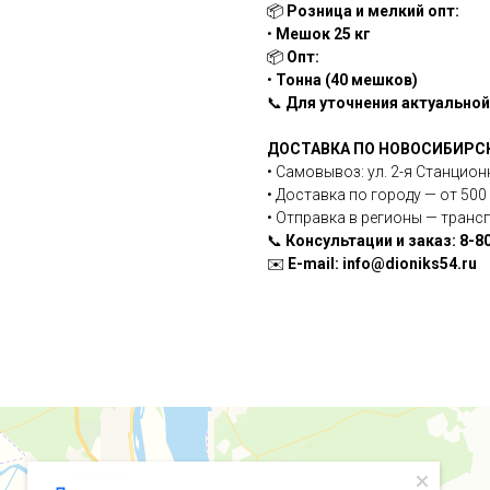
📦
Розница и мелкий опт:
•
Мешок 25 кг
📦
Опт:
•
Тонна (40 мешков)
📞
Для уточнения актуальной 
ДОСТАВКА ПО НОВОСИБИРС
• Самовывоз: ул. 2-я Станцион
• Доставка по городу — от 500 
• Отправка в регионы — тран
📞
Консультации и заказ: 8-8
✉️
E-mail: info@dioniks54.ru