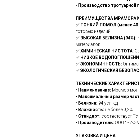
•
Производство тротуарной 
ПРЕИМУЩЕСТВА МРАМОРА М
✅
ТОНКИЙ ПОМОЛ (менее 40 
готовых изделий
✅
ВЫСОКАЯ БЕЛИЗНА (94%):
Н
материалов
✅
ХИМИЧЕСКАЯ ЧИСТОТА:
Со
✅
НИЗКОЕ ВОДОПОГЛОЩЕНИ
✅
ЭКОНОМИЧНОСТЬ:
Оптимал
✅
ЭКОЛОГИЧЕСКАЯ БЕЗОПАС
ТЕХНИЧЕСКИЕ ХАРАКТЕРИС
•
Наименование:
Мрамор мол
•
Максимальный размер части
•
Белизна:
94 усл. ед.
•
Влажность:
не более 0,2%
•
Стандарт:
соответствует ТУ
•
Производитель:
ООО "РИФ-
УПАКОВКА И ЦЕНА: