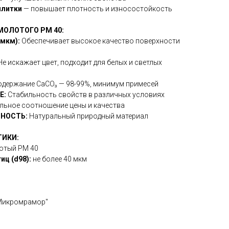
плитки
— повышает плотность и износостойкость
ОЛОТОГО РМ 40:
мкм):
Обеспечивает высокое качество поверхности
е искажает цвет, подходит для белых и светлых
держание CaCO₃ — 98-99%, минимум примесей
Е:
Стабильность свойств в различных условиях
ьное соотношение цены и качества
НОСТЬ:
Натуральный природный материал
ТИКИ:
отый РМ 40
ц (d98):
не более 40 мкм
Микромрамор"