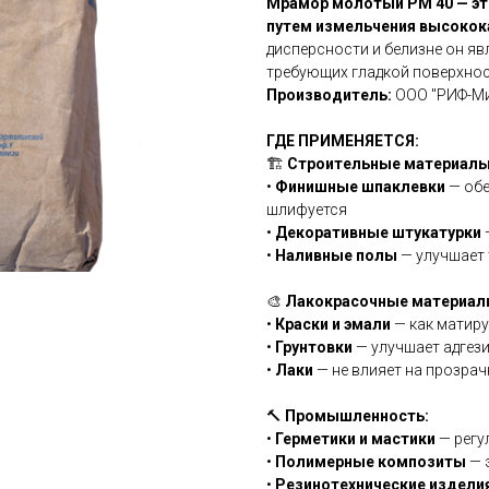
Мрамор молотый РМ 40 — эт
путем измельчения высокок
дисперсности и белизне он я
требующих гладкой поверхнос
Производитель:
ООО "РИФ-Ми
ГДЕ ПРИМЕНЯЕТСЯ:
🏗️
Строительные материалы
•
Финишные шпаклевки
— обе
шлифуется
•
Декоративные штукатурки
•
Наливные полы
— улучшает 
🎨
Лакокрасочные материал
•
Краски и эмали
— как матиру
•
Грунтовки
— улучшает адгез
•
Лаки
— не влияет на прозра
🔨
Промышленность:
•
Герметики и мастики
— регу
•
Полимерные композиты
— 
•
Резинотехнические издели