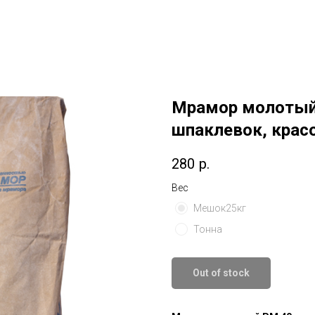
Мрамор молотый 
шпаклевок, крас
280
р.
Вес
Мешок25кг
Тонна
Out of stock