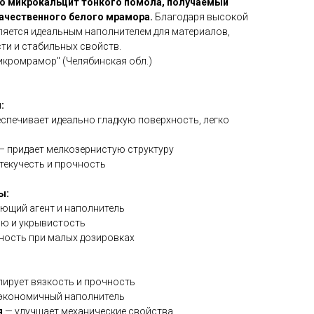
о микрокальцит тонкого помола, получаемый
ачественного белого мрамора.
Благодаря высокой
вляется идеальным наполнителем для материалов,
ти и стабильных свойств.
кромрамор" (Челябинская обл.)
:
спечивает идеально гладкую поверхность, легко
— придает мелкозернистую структуру
текучесть и прочность
ы:
ющий агент и наполнитель
ию и укрывистость
чность при малых дозировках
лирует вязкость и прочность
экономичный наполнитель
я
— улучшает механические свойства