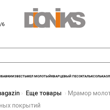
/6
ОБАВКИ
ИЗВЕСТЬ
МЕЛ МОЛОТЫЙ
КВАРЦЕВЫЙ ПЕСОК
ТАЛЬК
СОЛЬ
КАО
magazin
Еще товары
Мрамор молот
рных покрытий