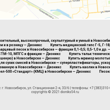
роительный, высокопрочный, скульптурный и умный в Новосиб
м и в розницу — Дионикс
Купить медицинский гипс Г-5, Г-1
варцевый песок в Новосибирске — фракции 0,1-0,5; 0,5-1,0 и др. 
СТМ-10, МПГС и фракции — Дионикс
Купить тальк техничес
ашеную) в Новосибирске — Дионикс
Купить мрамор молотый 
для сухих смесей в Новосибирске — суперпластификаторы, уско
рованную в Новосибирске — Дионикс
Купить каолин в Новос
ел-500 «Стандарт» (КМЦ) в Новосибирске — Дионикс
Песок
г. Новосибирск, ул. Станционная 2-я, 33/6 | телефоны: +7 (383)310-
copyrights © 2021 dioniks54.ru