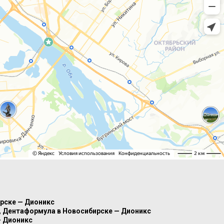
ирске — Дионикс
8, Дентаформула в Новосибирске — Дионикс
— Дионикс