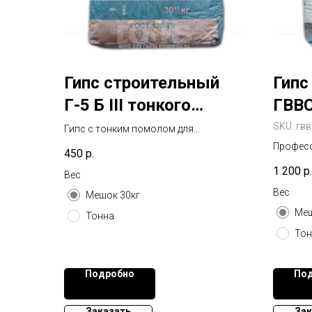
Гипс строительный
Гипс
Г-5 Б III тонкого
ГВВС
помола для
лепн
SKU:
гвв
Гипс с тонким помолом для
финишного слоя штукатурки,
финишного
Профес
450
р.
шпаклевочных работ и создания
гипс дл
выравнивания
1 200
р.
гладких поверхностей под покраску.
Вес
декора 
Менее зернистая структура по
помол, 
Вес
Мешок 30кг
сравнению с Г-5 Б II. Мешок 30 кг.
40 кг.
Меш
Тонна
Тон
Подробно
По
Заказать
Зак