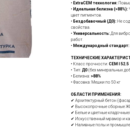
•
ExtraCEM технология:
Повыш
•
Идеальная белизна (>88%):
цвет пигментов.
•
Бездобавочный (Д0):
Не сод
свойства.
•
Универсальность:
Для вибро
работ.
•
Международный стандарт:
ТЕХНИЧЕСКИЕ ХАРАКТЕРИС
• Класс прочности:
CEM I 52.5
• Тип:
Д0
(без минеральных до
• Белизна:
>88%
• Фасовка: Мешки по 50 кг
ОБЛАСТИ ПРИМЕНЕНИЯ:
✔ Архитектурный бетон (фасад
✔ Высокопрочные сборные 
✔ Белые и цветные кладочные
✔ Искусственный мрамор и к
✔ Наливные полы и промышле