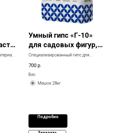
Умный гипс «Г-10»
аст»
для садовых фигур,
го
скульптур и декора
атериал
Специализированный гипс для
-
тонкого художественного литья
700
р.
ей.
садового декора, скульптур и
ерамику.
интерьерных поделок. Высокая
Вес
пластичность для сложных форм.
Мешок 28кг
Мешок 28 кг.
Состав: высокопрочный гипс,
наполнители, цемент,
модифицирующие добавки.
Подробно
Заказать