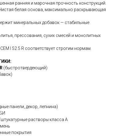
енная ранняя и марочная прочность конструкций.
Чистая белая основа, максимально раскрывающая
ержит минеральных добавок — стабильные
литья, прессования, сухих смесей и монолитных
CEM I 52.5 R соответствует строгим нормам.
ТИКИ:
 R
(быстротвердеющий)
бавок)
ные панели, декор, лепнина)
ЖБИ
/штукатурные растворы класса А
амень
нные покрытия