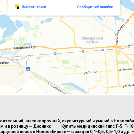
роительный, высокопрочный, скульптурный и умный в Новосиб
м и в розницу — Дионикс
Купить медицинский гипс Г-5, Г-1
варцевый песок в Новосибирске — фракции 0,1-0,5; 0,5-1,0 и др. 