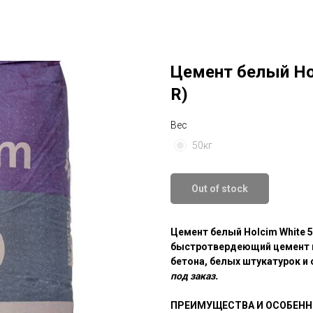
Цемент белый Hol
R)
Вес
50кг
Out of stock
Цемент белый Holcim White 5
быстротвердеющий цемент ш
бетона, белых штукатурок и
под заказ.
ПРЕИМУЩЕСТВА И ОСОБЕННО