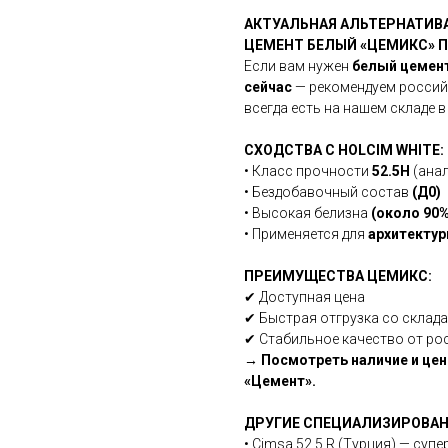
АКТУАЛЬНАЯ АЛЬТЕРНАТИВА
ЦЕМЕНТ БЕЛЫЙ «ЦЕМИКС» П
Если вам нужен
белый цемент
сейчас
— рекомендуем россий
всегда есть на нашем складе 
СХОДСТВА С HOLCIM WHITE:
• Класс прочности
52.5Н
(анал
• Бездобавочный состав
(Д0)
• Высокая белизна
(около 90%
• Применяется для
архитектур
ПРЕИМУЩЕСТВА ЦЕМИКС:
✔ Доступная цена
✔ Быстрая отгрузка со склада
✔ Стабильное качество от ро
→ Посмотреть наличие и цен
«Цемент».
ДРУГИЕ СПЕЦИАЛИЗИРОВАН
• Cimsa 52.5 R (Турция) — су